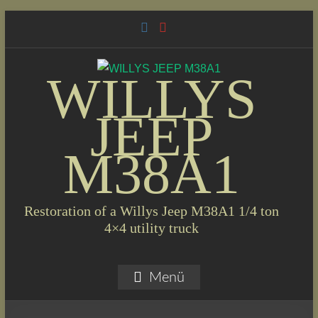
Skip
to
content
WILLYS
JEEP
M38A1
Restoration of a Willys Jeep M38A1 1/4 ton
4×4 utility truck
Menü