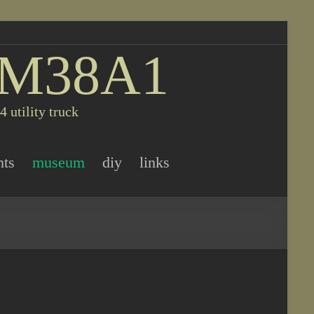
 M38A1
 utility truck
nts
museum
diy
links