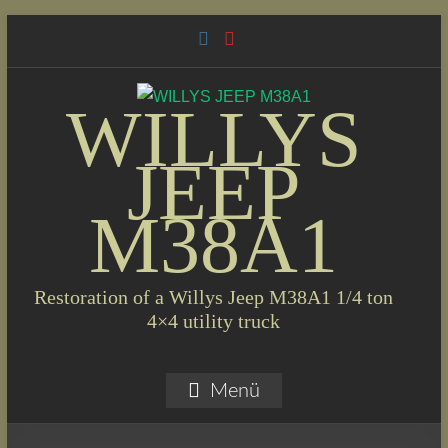
Skip
to
content
WILLYS
JEEP
M38A1
Restoration of a Willys Jeep M38A1 1/4 ton
4×4 utility truck
Menü